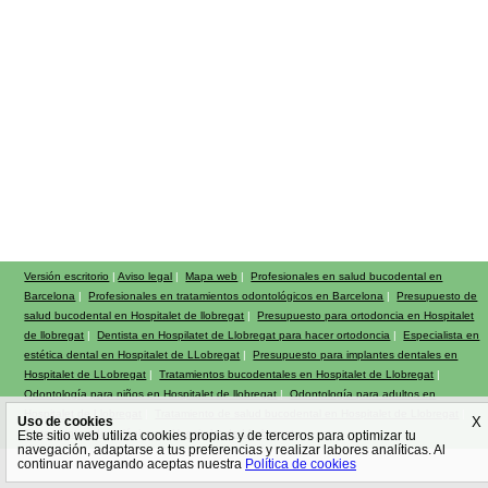
Versión escritorio
|
Aviso legal
|
Mapa web
|
Profesionales en salud bucodental en
Barcelona
|
Profesionales en tratamientos odontológicos en Barcelona
|
Presupuesto de
salud bucodental en Hospitalet de llobregat
|
Presupuesto para ortodoncia en Hospitalet
de llobregat
|
Dentista en Hospilatet de Llobregat para hacer ortodoncia
|
Especialista en
estética dental en Hospitalet de LLobregat
|
Presupuesto para implantes dentales en
Hospitalet de LLobregat
|
Tratamientos bucodentales en Hospitalet de Llobregat
|
Odontología para niños en Hospitalet de llobregat
|
Odontología para adultos en
Hospitalet de Llobregat
|
Tratamiento de salud bucodental en Hospitalet de Llobregat
|
Uso de cookies
X
Tratamiento odontológico en Hospitalet de LLobregat
Este sitio web utiliza cookies propias y de terceros para optimizar tu
navegación, adaptarse a tus preferencias y realizar labores analíticas. Al
continuar navegando aceptas nuestra
Política de cookies